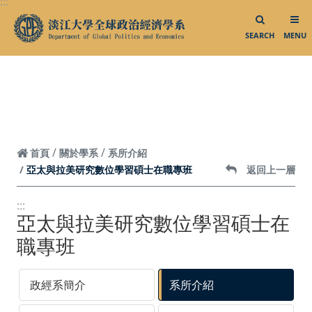
:::
跳到頁面主要內容區
活動花絮／影音專區
SEARCH
MENU
活動花絮集錦
大三出國說明會
大三出國明信片
業師演講
校外參訪
首頁
關於學系
系所介紹
亞太與拉美研究數位學習碩士在職專班
返回上一層
外賓來訪
系所活動
:::
亞太與拉美研究數位學習碩士在
影音專區
職專班
相關連結
政經系簡介
系所介紹
中華民國外交部