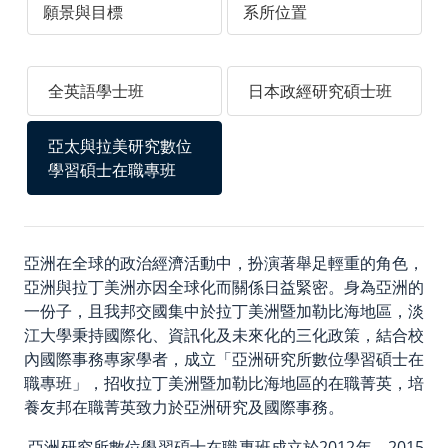
願景與目標
系所位置
中華民國僑務委員會
中華民國對外貿易發展協會
全英語學士班
日本政經研究碩士班
外貿協會發展中心
台灣政治學會
亞太與拉美研究數位
學習碩士在職專班
智慧財產權專區
聯絡我們／媒體社群
亞洲在全球的政治經濟活動中，扮演著舉足輕重的角色，
聯絡我們
亞洲與拉丁美洲亦因全球化而關係日益緊密。身為亞洲的
一份子，且我邦交國集中於拉丁美洲暨加勒比海地區，淡
Facebook
江大學秉持國際化、資訊化及未來化的三化政策，結合校
Instagram
內國際事務專家學者，成立「亞洲研究所數位學習碩士在
職專班」，招收拉丁美洲暨加勒比海地區的在職菁英，培
養友邦在職菁英致力於亞洲研究及國際事務。
亞洲研究所數位學習碩士在職專班成立於2012年，2015