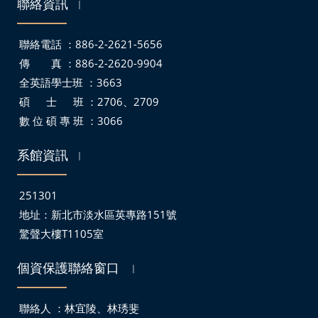
聯絡資訊
｜
聯絡電話 ：886-2-2621-5656
傳 真 ：886-2-2620-9904
全英語學士班 ：3663
碩 士 班 ：2706、2709
數 位 碩 專 班 ：3066
系館資訊
｜
251301
地址：
新北市淡水區英專路151號
驚聲大樓T1105室
個資保護聯絡窗口
｜
聯絡人 ：林宜陵、林琇斐