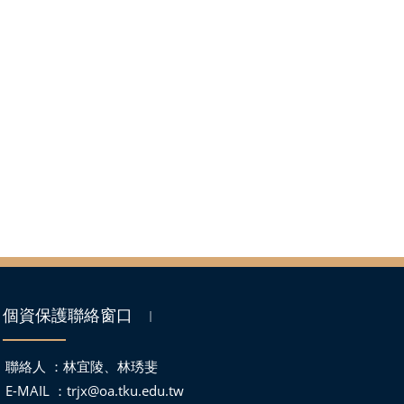
個資保護聯絡窗口
｜
聯絡人 ：林宜陵、林琇斐
E-MAIL ：
trjx@oa.tku.edu.tw