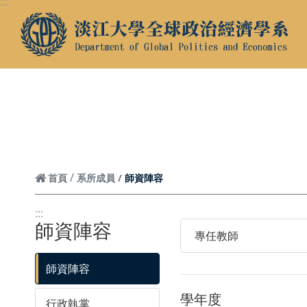
:::
跳到頁面主要內容區
Instagram
師資陣容
首頁
系所成員
:::
師資陣容
專任教師
師資陣容
學年度
行政執掌