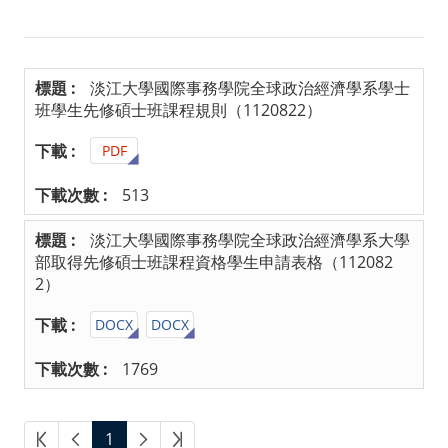
業師演講
校外參訪
淡江大學國際事務學院全球政治經濟學系學士
外賓來訪
班學生先修碩士班課程規則（1120822）
系所活動
PDF
影音專區
513
相關連結
淡江大學國際事務學院全球政治經濟學系大學
部取得先修碩士班課程資格學生申請表格（112082
中華民國外交部
2）
中華民國僑務委員會
DOCX
DOCX
中華民國對外貿易發展協會
1769
外貿協會發展中心
台灣政治學會
1