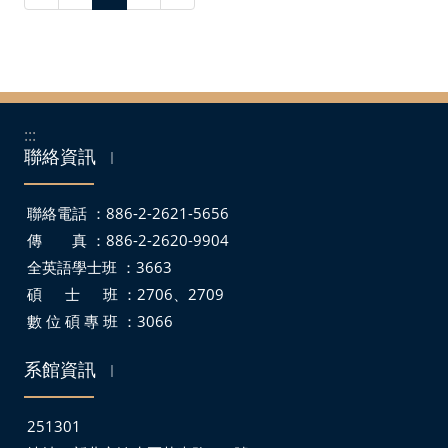
智慧財產權專區
聯絡我們／媒體社群
聯絡我們
:::
聯絡資訊
｜
Facebook
Instagram
聯絡電話 ：886-2-2621-5656
傳 真 ：886-2-2620-9904
全英語學士班 ：3663
碩 士 班 ：2706、2709
數 位 碩 專 班 ：3066
系館資訊
｜
251301