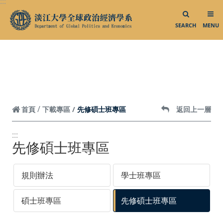
:::
跳到頁面主要內容區
碩士班專區
先修碩士班專區
SEARCH
MENU
系友專區
系友資訊
系友統計資料
先修碩士班專區
首頁
下載專區
返回上一層
系友會臉書
就業進修
:::
先修碩士班專區
活動花絮／影音專區
規則辦法
學士班專區
活動花絮集錦
大三出國說明會
碩士班專區
先修碩士班專區
大三出國明信片