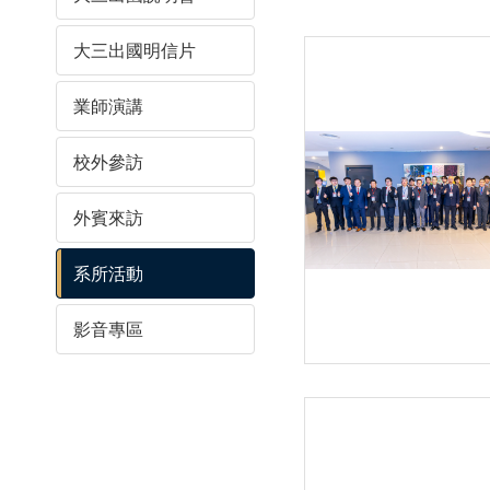
大三出國明信片
業師演講
校外參訪
外賓來訪
系所活動
影音專區