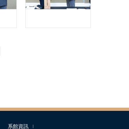
系館資訊
｜