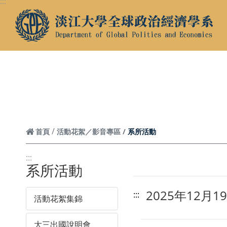
:::
跳到頁面主要內容區
系所活動
首頁
活動花絮／影音專區
:::
系所活動
2025年12
:::
活動花絮集錦
大三出國說明會