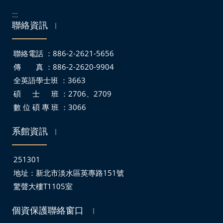
:::
聯絡資訊
｜
聯絡電話 ：886-2-2621-5656
傳 真 ：886-2-2620-9904
全英語學士班 ：3663
碩 士 班 ：2706、2709
數 位 碩 專 班 ：3066
系館資訊
｜
251301
地址：
新北市淡水區英專路151號
驚聲大樓T1105室
個資保護聯絡窗口
｜