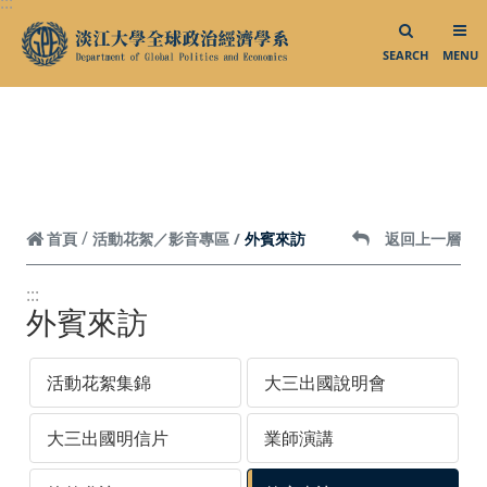
:::
跳到頁面主要內容區
SEARCH
MENU
外賓來訪
首頁
活動花絮／影音專區
返回上一層
:::
外賓來訪
活動花絮集錦
大三出國說明會
大三出國明信片
業師演講