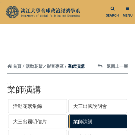
:::
跳到頁面主要內容區
SEARCH
MENU
業師演講
首頁
活動花絮／影音專區
返回上一層
:::
業師演講
活動花絮集錦
大三出國說明會
大三出國明信片
業師演講