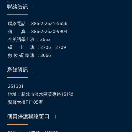
:::
聯絡資訊
｜
聯絡電話 ：886-2-2621-5656
傳 真 ：886-2-2620-9904
全英語學士班 ：3663
碩 士 班 ：2706、2709
數 位 碩 專 班 ：3066
系館資訊
｜
251301
地址：
新北市淡水區英專路151號
驚聲大樓T1105室
個資保護聯絡窗口
｜