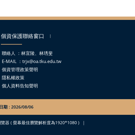
個資保護聯絡窗口
｜
聯絡人 ：林宜陵、林琇斐
E-MAIL ：
trjx@oa.tku.edu.tw
個資管理政策聲明
隱私權政策
個人資料告知聲明
期 : 2026/08/06
之瀏覽器 ( 螢幕最佳瀏覽解析度為1920*1080 )
｜