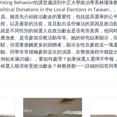
and Voting Behavior的課堂邀請到中正大學政治學系林
d Political Donations in the Local Electio
委員。她首先介紹政治獻金的重要性，包括提高選舉的公
過程，以及最新的法規，並且點出這些修法的原因及政治
也就是不同性別的候選人在政治獻金是否有所差異，他同
加農漁會、是否參加宗教活動等等。她的研究結果顯示，
總額，但需要接觸更多的捐贈者，顯示女性在參政這一塊
經驗。同學非常積極參與這次的演講，在整個過程中都提
例如未滿20歲），要如何處理？如果候選人選擇不申報
的候選人能否收受政治獻金？林教授都一一詳細的回答同