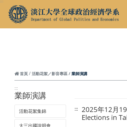
:::
跳到頁面主要內容區
業師演講
首頁
活動花絮／影音專區
:::
業師演講
2025年12月19日_
:::
活動花絮集錦
Elections in T
大三出國說明會