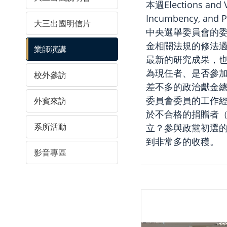
本週Elections 
Incumbency, an
大三出國明信片
中央選舉委員會的
金相關法規的修法
業師演講
最新的研究成果，
為現任者、是否參
校外參訪
差不多的政治獻金
委員會委員的工作
外賓來訪
於不合格的捐贈者（
系所活動
立？參與政黨初選
到非常多的收穫。
影音專區