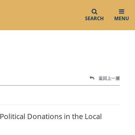
SEARCH
MENU
返回上一層
ical Donations in the Local