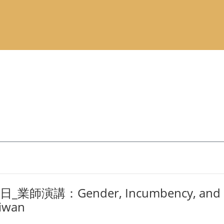
業師演講：Gender, Incumbency, and Polit
aiwan