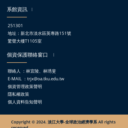
系館資訊
｜
251301
地址：
新北市淡水區英專路151號
驚聲大樓T1105室
個資保護聯絡窗口
｜
聯絡人 ：林宜陵、林琇斐
E-MAIL ：
trjx@oa.tku.edu.tw
個資管理政策聲明
隱私權政策
個人資料告知聲明
Copyright © 2024. 淡江大學-全球政治經濟學系 All rights
reserved.