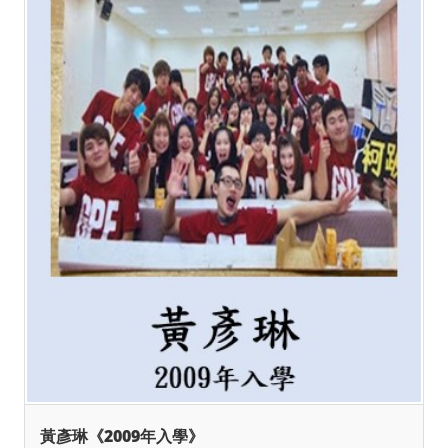
黃彥琳《2009年入學》