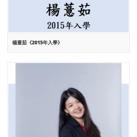
楊薏茹《2015年入學》