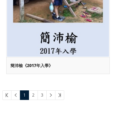
簡沛榆《2017年入學》
1
2
3