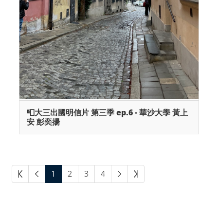
📮大三出國明信片 第三季 ep.6 - 華沙大學 黃上
安 彭奕揚
1
2
3
4