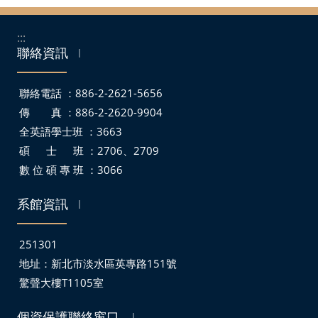
:::
聯絡資訊
｜
聯絡電話 ：886-2-2621-5656
傳 真 ：886-2-2620-9904
全英語學士班 ：3663
碩 士 班 ：2706、2709
數 位 碩 專 班 ：3066
系館資訊
｜
251301
地址：
新北市淡水區英專路151號
驚聲大樓T1105室
個資保護聯絡窗口
｜