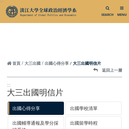
:::
跳到頁面主要內容區
SEARCH
MENU
大三出國明信片
首頁
大三出國
出國心得分享
返回上一層
:::
大三出國明信片
出國心得分享
出國學校清單
出國輔導通報及學分採
出國留學時程