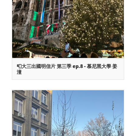
📮大三出國明信片 第三季 ep.8 - 慕尼黑大學 姜
潼