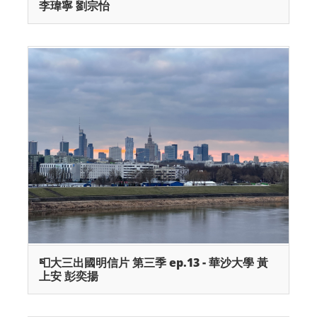
李瑋寧 劉宗怡
📮大三出國明信片 第三季 ep.13 - 華沙大學 黃
上安 彭奕揚