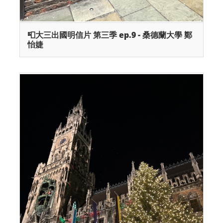
📮大三出國明信片 第三季 ep.9 - 桑德蘭大學 鄭
怡婕