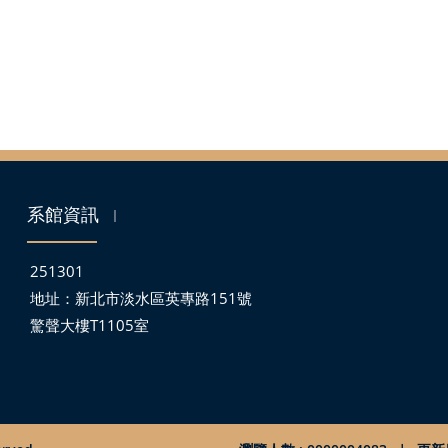
系館資訊
｜
251301
地址：
新北市淡水區英專路151號
驚聲大樓T1105室