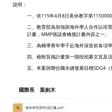
說明：
一、依
115
年
4
月
8
日美休教字第
115000
二、教育部為加強與海外學人合作以培
計畫，
MMP
係該會橋接計畫內容之一。
三、為輔導青年學子赴海外深造前各項
四、檢附旨揭計畫第一階段招募文宣及
五、本案與聯合國永續發展目標
SDG4
（
國際長 葉劍木
海外研究所申請計畫.pdf