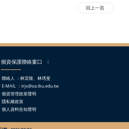
個資保護聯絡窗口
｜
聯絡人 ：林宜陵、林琇斐
E-MAIL ：
trjx@oa.tku.edu.tw
個資管理政策聲明
隱私權政策
個人資料告知聲明