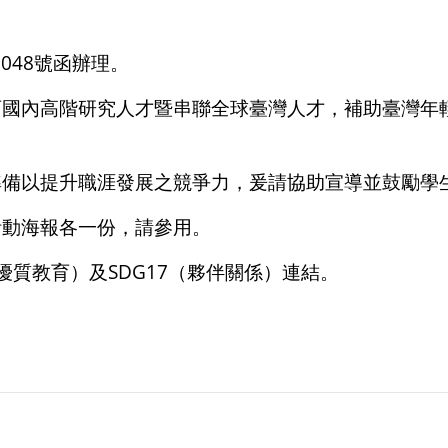
0048
號函辦理。
育國內高階研究人才暨串聯全球臺灣人才，補助臺灣年
準備以提升職涯發展之競爭力，爰請協助宣導並鼓勵學
活動海報各一份，請參用。
優質教育）及
SDG17
（夥伴關係）連結。