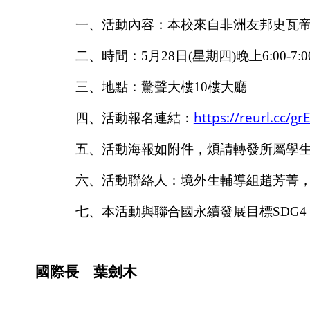
一、活動內容：本校來自非洲友邦史瓦
二、時間：
5
月
28
日
(
星期四
)
晚上
6:00-7:0
三、地點：驚聲大樓
10
樓大廳
https://reurl.cc/gr
四、活動報名連結：
五、活動海報如附件，煩請轉發所屬學
六、活動聯絡人：境外生輔導組趙芳菁
七、本活動與聯合國永續發展目標
SDG4
國際長 葉劍木