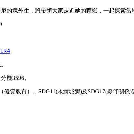
帝尼的境外生，將帶領大家走進她的家鄉，一起探索當
0
ELR4
生。
，分機
3596
。
（優質教育）、
SDG11(
永續城鄉
)
及
SDG17(
夥伴關係
)