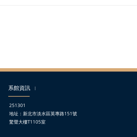
系館資訊
｜
251301
地址：
新北市淡水區英專路151號
驚聲大樓T1105室