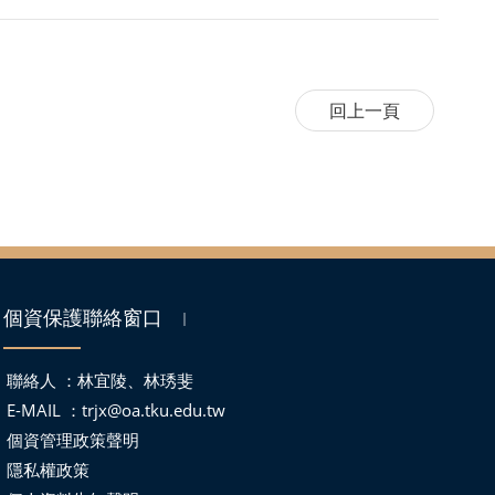
個資保護聯絡窗口
｜
聯絡人 ：林宜陵、林琇斐
E-MAIL ：
trjx@oa.tku.edu.tw
個資管理政策聲明
隱私權政策