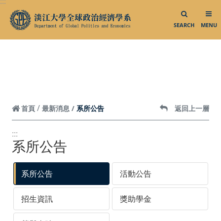
:::
跳到頁面主要內容區
影音專區
SEARCH
MENU
相關連結
中華民國外交部
中華民國僑務委員會
中華民國對外貿易發展協會
系所公告
首頁
最新消息
返回上一層
外貿協會發展中心
:::
台灣政治學會
系所公告
智慧財產權專區
系所公告
活動公告
聯絡我們／媒體社群
招生資訊
獎助學金
聯絡我們