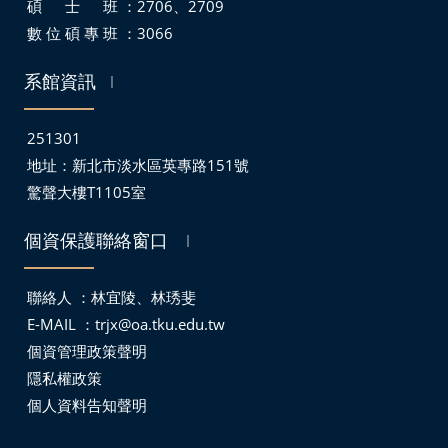
碩 士 班 ：2706、2709
數 位 碩 專 班 ：3066
系館資訊
｜
251301
地址：
新北市淡水區英專路151號
驚聲大樓T1105室
個資保護聯絡窗口
｜
聯絡人 ：林宜陵、林琇斐
E-MAIL ：
trjx@oa.tku.edu.tw
個資管理政策聲明
隱私權政策
個人資料告知聲明