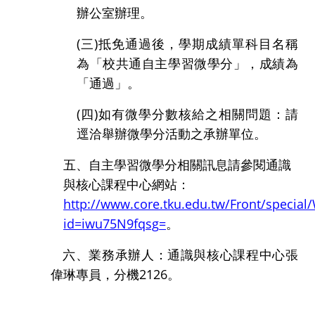
辦公室辦理。
(
三
)
抵免通過後，學期成績單科目名稱
為「校共通自主學習微學分」，成績為
「通過」。
(
四
)
如有微學分數核給之相關問題：請
逕洽舉辦微學分活動之承辦單位。
五、自主學習微學分相關訊息請參閱通識
與核心課程中心網站：
http://www.core.tku.edu.tw/Front/special
id=iwu75N9fqsg
=
。
六、業務承辦人：通識與核心課程中心張
偉琳專員，分機
2126
。