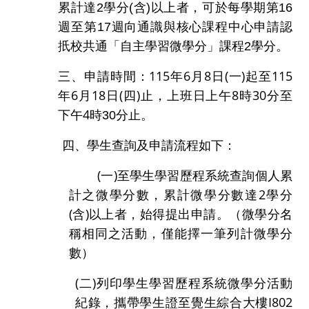
累計達
2
學分
(
含
)
以上者，可於每學期第
16
週至第
17
週向通識與核心課程中心申請認
扺校共通「自主學習微學分」課程
2
學分。
三、
申請時間：
115
年
6
月
8
日
(
一
)
起至
115
年
6
月
18
日
(
四
)
止，上班日上午
8
時
30
分至
下午
4
時
30
分止。
四、學生查詢及申請流程如下：
(
一
)
至學生學習歷程系統查詢個人累
計之微學分數，累計微學分數達
2
學分
(
含
)
以上者，始得提出申請。（微學分名
稱相同之活動，僅能擇一筆列計微學分
數）
(
二
)
列印學生學習歷程系統微學分活動
紀錄，攜帶學生證至覺生綜合大樓
I802