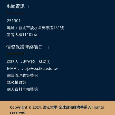
系館資訊
｜
251301
地址：
新北市淡水區英專路151號
驚聲大樓T1105室
個資保護聯絡窗口
｜
聯絡人 ：林宜陵、林琇斐
E-MAIL ：
trjx@oa.tku.edu.tw
個資管理政策聲明
隱私權政策
個人資料告知聲明
Copyright © 2024. 淡江大學-全球政治經濟學系 All rights
reserved.