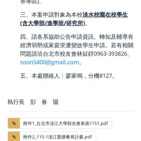
券專區)。
三、本案申請對象為本校
淡水校園在校學生
(含大學部/進學班/研究所)
。
四、請各系協助公告申請資訊、轉知及輔導有
經濟弱勢或家庭突遭變故學生申請。若有相關
問題請洽台北市校友會林姃錞0963-393826、
soon5400@gmail.com
。
五、本處聯絡人：廖家鳴，分機8127。
執行長 彭 春 陽
附件1_台北市淡江大學校友會來函1151.pdf
附件2_115-1淡江愛膳餐券計畫.pdf