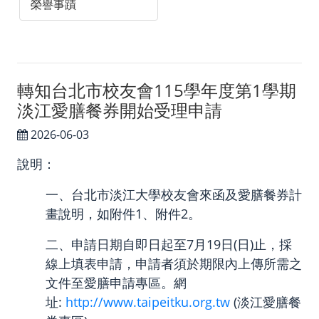
榮譽事蹟
智慧財產權專區
聯絡我們／媒體社群
聯絡我們
轉知台北市校友會115學年度第1學期
淡江愛膳餐券開始受理申請
Facebook
Instagram
2026-06-03
說明：
一、台北市淡江大學校友會來函及愛膳餐券計
畫說明，如附件1、附件2。
二、申請日期自即日起至7月19日(日)止，採
線上填表申請，申請者須於期限內上傳所需之
文件至愛膳申請專區。網
址:
http://www.taipeitku.org.tw
(淡江愛膳餐