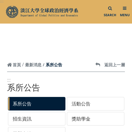
:::
跳到頁面主要內容區
業師演講
SEARCH
MENU
校外參訪
外賓來訪
系所活動
影音專區
相關連結
系所公告
首頁
最新消息
返回上一層
中華民國外交部
:::
系所公告
中華民國僑務委員會
中華民國對外貿易發展協會
系所公告
活動公告
外貿協會發展中心
招生資訊
獎助學金
台灣政治學會