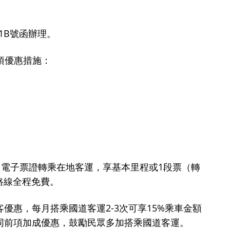
1B
號函辦理。
項優惠措施：
1
用電子票證轉乘在地客運，享基本里程或
段票（轉
路線全程免費。
2-3
15%
客優惠，每月搭乘國道客運
次可享
乘車金額
同前項加成優惠，鼓勵民眾多加搭乘國道客運。