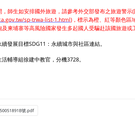
(
間，師生如安排國外旅遊，請參考外交部發布之旅遊警示
a.gov.tw/sp-trwa-list-1.html
)
，標示為橙、紅等顏色區
甸及柬埔寨等高風險國家發生多起國人受騙赴該國旅遊或
永續發展目標
SDG11
：永續城市與社區連結。
3728
生活輔導組徐建中教官，分機
。
051891B號.pdf