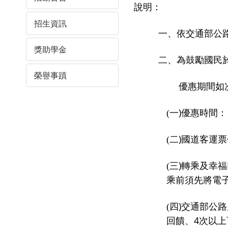
說明：
招生資訊
一、
依交通部公
獎助學金
二、為
鼓勵國民
榮譽事蹟
優惠期間如
)
(
一
優惠時間：
)
(
二
國道客運票
)
(
三
轉乘及幸福
乘前須先將電
)
(
四
交通部公路
4
回饋、
次以上