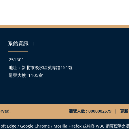
系館資訊
｜
251301
地址：
新北市淡水區英專路151號
驚聲大樓T1105室
rved.
瀏覽人數 : 0000002579
｜
更新日
/ Google Chrome / Mozilla Firefox 或相容 W3C 網頁標準