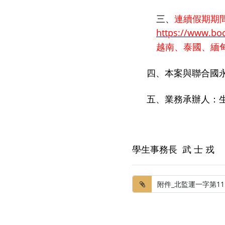
三、
連續假期期
https://www.boc
越南、泰國、緬
四、本案與聯合國
五、業務承辦人：
學生事務長 武 士 戎
附件_北監運一字第1150