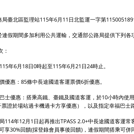
115
6
11
115005189
路局臺北區監理站
年
月
日北監運一字第
於連假期間多加利用公共運輸，交通部公路局提供下列各
次：
115
6
18
0
115
6
21
24
年
月
日
時起至
年
月
日
時止。
85
6
價優惠：
條中長途國道客運票價
折優惠。
10
巴士優惠：搭乘高鐵、臺鐵及國道客運，於
小時內使
子票證於場站過卡機過卡方享優惠），以及指定幸福巴士
114
12
1
TPASS 2.0+
局
年
月
日起再推出
中長途國道客運常
30%
(
)
可享
回饋
採登錄會員事後回饋
，連假期間搭乘可併