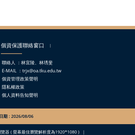
個資保護聯絡窗口
｜
聯絡人 ：林宜陵、林琇斐
E-MAIL ：
trjx@oa.tku.edu.tw
個資管理政策聲明
隱私權政策
個人資料告知聲明
期 : 2026/08/06
之瀏覽器 ( 螢幕最佳瀏覽解析度為1920*1080 )
｜