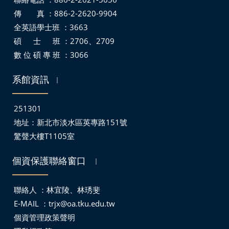
傳 真 ：886-2-2620-9904
全英語學士班 ：3663
碩 士 班 ：2706、2709
數 位 碩 專 班 ：3066
系館資訊
｜
251301
地址：
新北市淡水區英專路151號
驚聲大樓T1105室
個資保護聯絡窗口
｜
聯絡人 ：林宜陵、林琇斐
E-MAIL ：
trjx@oa.tku.edu.tw
個資管理政策聲明