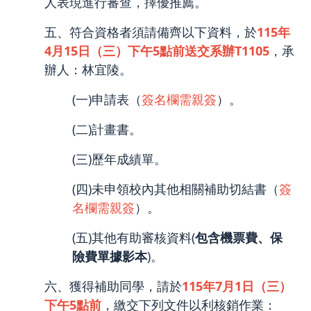
人表現進行審查，擇優推薦。
五、符合資格者須請備齊以下資料，於
115年
4月15日（三）下午5點前送交系辦T1105
，承
辦人：林宜陵。
(一)申請表（
簽名欄需親簽
）。
(二)計畫書。
(三)歷年成績單。
(四)未申領校內其他相關補助切結書（
簽
名欄需親簽
）。
(五)其他有助審核資料(
包含機票費、保
險費單據影本
)。
六、獲得補助同學，請於
115年7月1日（三）
下午5點前
，繳交下列文件以利核銷作業：