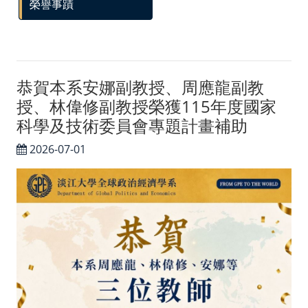
榮譽事蹟
外貿協會發展中心
台灣政治學會
智慧財產權專區
恭賀本系安娜副教授、周應龍副教
授、林偉修副教授榮獲115年度國家
聯絡我們／媒體社群
科學及技術委員會專題計畫補助
聯絡我們
2026-07-01
Facebook
Instagram