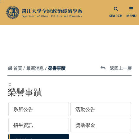
:::
跳到頁面主要內容區
大三出國說明會
SEARCH
MENU
大三出國明信片
業師演講
校外參訪
外賓來訪
榮譽事蹟
首頁
最新消息
返回上一層
系所活動
影音專區
:::
榮譽事蹟
相關連結
系所公告
活動公告
中華民國外交部
中華民國僑務委員會
招生資訊
獎助學金
中華民國對外貿易發展協會