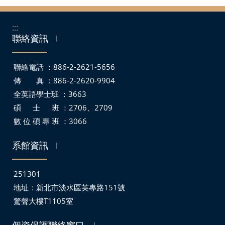
:::
聯絡資訊
｜
聯絡電話 ：886-2-2621-5656
傳 真 ：886-2-2620-9904
全英語學士班 ：3663
碩 士 班 ：2706、2709
數 位 碩 專 班 ：3066
系館資訊
｜
251301
地址：
新北市淡水區英專路151號
驚聲大樓T1105室
個資保護聯絡窗口
｜