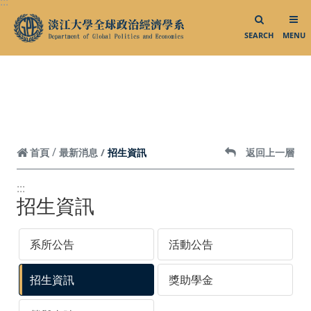
:::
跳到頁面主要內容區
大三出國明信片
SEARCH
MENU
業師演講
校外參訪
外賓來訪
系所活動
影音專區
招生資訊
首頁
最新消息
返回上一層
相關連結
:::
招生資訊
中華民國外交部
系所公告
活動公告
中華民國僑務委員會
中華民國對外貿易發展協會
招生資訊
獎助學金
外貿協會發展中心