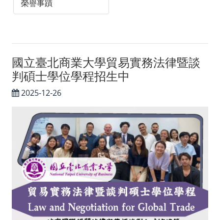
榮譽事蹟
台灣政治學會
智慧財產權專區
聯絡我們／媒體社群
國立臺北商業大學貿易實務法律暨談
判碩士學位學程招生中
聯絡我們
2025-12-26
Facebook
Instagram