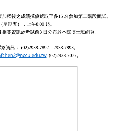
加權後之成績擇優選取至多
名參加第二階段面試。
15
（星期五），上午
起。
8:00
及相關資訊於考試前
日公布於本院博士班網頁。
3
聯絡資訊：
、
。
(02)2938-7892
2938-7893
fchen2@nccu.edu.tw
。
(02)2938-7077