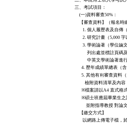
三、考試項目：
一
資料審查
：
(
)
50%
【審查資料】（報名時
個人履歷表及自傳
1.
研究計畫（
字
2.
5,000
學術論著（學位論
3.
列出處並標註頁碼及相
中英文學術論著進行審
歷年成績單總表（含
4.
其他有利審查資料（
5.
檢附資料清單及內容；
檔案請以
直式格
※
A4
碩士班應屆畢業生之
※
並附指導教授 對論文
【繳交方式】
以網路上傳電子檔，