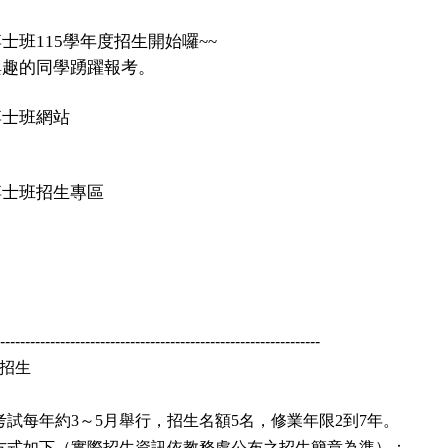
博士班
115
學年度招生開始囉~~
興趣的同學踴躍報考。
博士班網站
博士班招生專區
----------------------------------------------------------------
招生
考試每年約
～
月舉行，招生名額
名，修業年限
到
年。
3
5
5
2
7
方式如下（實際招生資訊依教務處公布之招生簡章為準）：