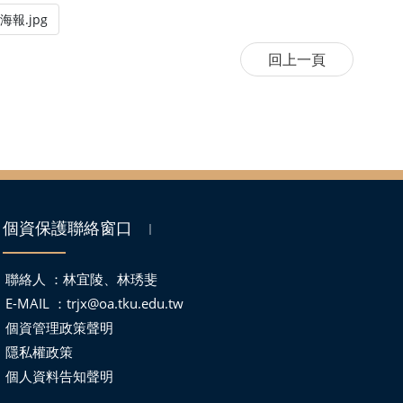
報.jpg
個資保護聯絡窗口
｜
聯絡人 ：林宜陵、林琇斐
E-MAIL ：
trjx@oa.tku.edu.tw
個資管理政策聲明
隱私權政策
個人資料告知聲明