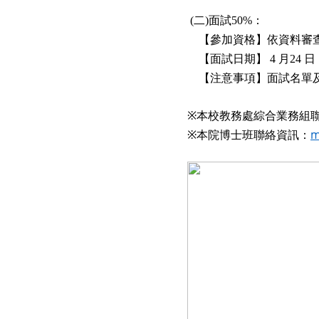
二
面試
：
(
)
50%
【參加資格】依資料審查
【面試日期】
月
日
4
24
【注意事項】面試名單
本校教務處綜合業務組
※
本院博士班聯絡資訊：
m
※