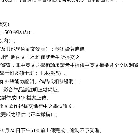
繳交）
（
字以內）。
1,500
以內）。
文及其他學術論文發表）：學術論著應條
對應內文；本班僅就考生所提交之
查，非中英文之學術論著請考生提供中英文摘要及全文以利
學士班及碩士班；正本掃描）。
如外語能力證明、作品或相關證明）：
影音作品請註明連結網址。
式製作成
檔案上傳。
PDF
論文著作得提交進行中之學位論文，
完成之評估（正本掃描）。
於
月
日下午
前上傳完成，逾時不予受理。
3
24
5:00