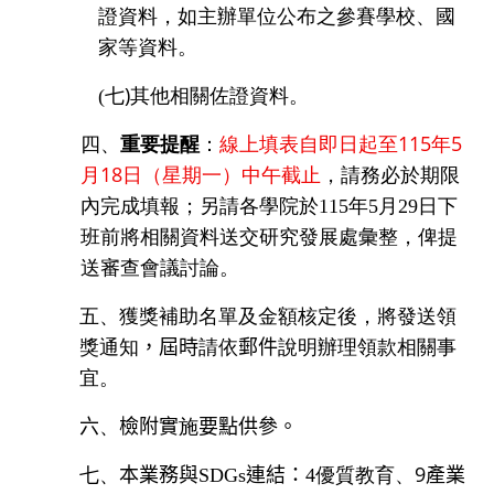
證資料，如主辦單位公布之參賽學校、國
家等資料。
)
(
七
其他相關佐證資料。
四、
重要提醒
線上填表自即日起至
115
年
5
：
月
18
日（星期一）中午截止
，請務必於期限
內完成填報；另請各學院於
115
年
5
月
29
日下
班前將相關資料送交研究發展處彙整，俾提
送審查會議討論。
五、獲獎補助名單及金額核定後，將發送領
獎通知
，屆時
請依
郵件
說明辦理領款相關事
宜。
六
、
檢附實
施
要點供參。
9
七、
本業務與
SDGs
連結：
4
優質教育、
產業