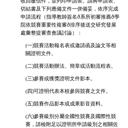
收回覆信件，並列印申請表。請將申請表、
切結書及下列應備文件一併備妥，依序完成
ð
ð
申請流程（指導教師簽名
系所初審推薦
學
ð
院依競賽重要性複審
排序後送交研究發展
處彙整提審查會議討論）：
)
(
一
競賽活動報名表或邀請函及論文等相
關證明文件。
)
(
二
競賽活動辦法、簡章或活動流程表。
)
(
三
參賽或獲獎證明文件影本。
)
(
四
可證明代表本校參與競賽之文件。
)
(
五
競賽作品影本或成果影音資料。
)
(
六
參賽級別分屬全國性競賽及國際性競
賽，請檢附足以證明所申請級別之相關佐