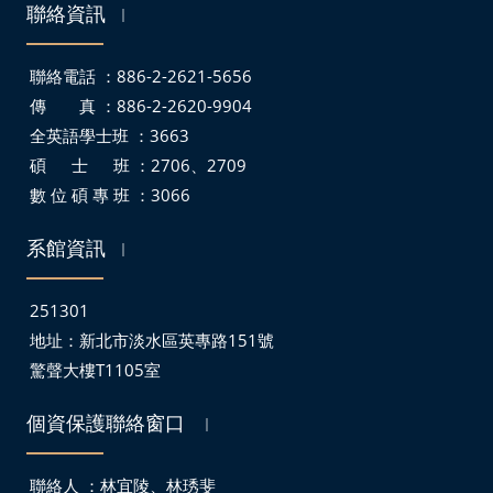
聯絡資訊
｜
聯絡電話 ：886-2-2621-5656
傳 真 ：886-2-2620-9904
全英語學士班 ：3663
碩 士 班 ：2706、2709
數 位 碩 專 班 ：3066
系館資訊
｜
251301
地址：
新北市淡水區英專路151號
驚聲大樓T1105室
個資保護聯絡窗口
｜
聯絡人 ：林宜陵、林琇斐