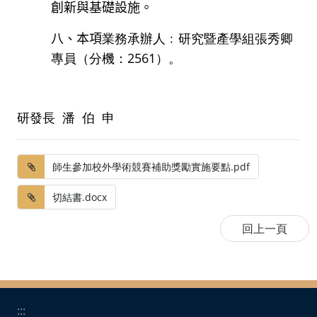
創新與基礎設施。
八、本項
業務承辦人﹕研究暨產學組張秀卿
2561
專員（分機：
）。
研發長 潘 伯 申
師生參加校外學術競賽補助獎勵實施要點.pdf
切結書.docx
:::