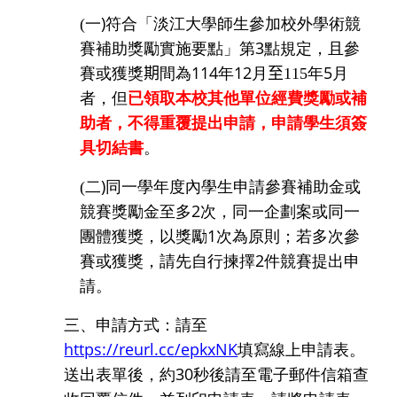
)
(
一
符合「淡江大學師生參加校外學術競
3
賽補助獎勵實施要點」第
點規定，且參
114
12
5
賽或獲獎
期
間為
年
月
至
115
年
月
已領取本校其他單位經費獎勵或補
者，但
助者，不得重覆提出申請，申請學生須簽
具切結書
。
)
(
二
同一學年度內學生申請參賽補助金或
2
競賽獎勵金至多
次，同一企劃案或同一
1
團體獲獎，以獎勵
次為原則；若多次參
2
賽或獲獎，請先自行揀擇
件競賽提出申
請。
三、申請方式：請至
https://reurl.cc/epkxNK
填寫線上申請表。
30
送出表單後，約
秒後請至電子郵件信箱查