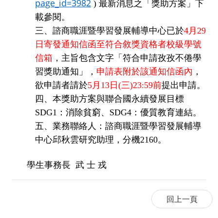
page_id=3982
)
最新消息之「獎助方案」下
載參閱。
三、諮商職涯暨學習發展輔導中心已於
4
月
29
日寄發通知信函至符合敘獎資格者校級學號
信箱
，主旨包含文字「符合申請孜孜不倦學
習獎助通知」，
申請表附於該通知信函內
，
欲申請者請於
5
月
13
日
(
三
)23:59
前
提出申請。
四、本獎助方案與聯合國永續發展目標
SDG1
：消除貧窮、
SDG4
：優質教育連結。
五、業務聯絡人：諮商職涯暨學習發展輔導
中心邱秋雲研究助理，分機
2160
。
學生事務長
武
士
戎