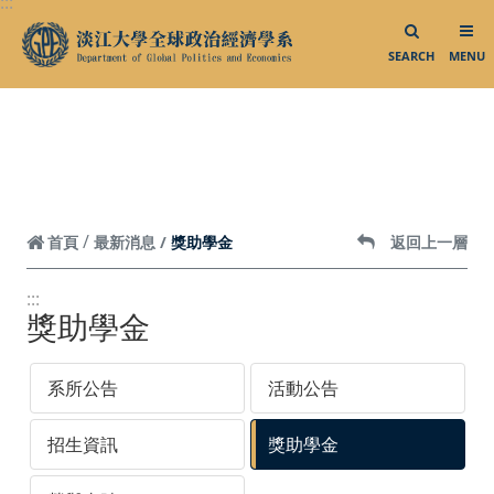
:::
跳到頁面主要內容區
大三出國說明會
大三出國明信片
SEARCH
MENU
業師演講
校外參訪
外賓來訪
系所活動
獎助學金
首頁
最新消息
返回上一層
影音專區
:::
相關連結
獎助學金
中華民國外交部
系所公告
活動公告
中華民國僑務委員會
招生資訊
獎助學金
中華民國對外貿易發展協會