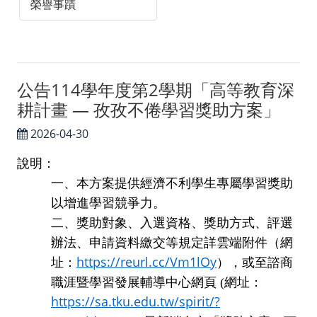
外貿協會發展中心
榮譽事蹟
台灣政治學會
智慧財產權專區
公告114學年度第2學期「高等教育深
聯絡我們／媒體社群
耕計畫 — 孜孜不倦學習獎助方案」
聯絡我們
2026-04-30
Facebook
說明：
一、本方案提供經濟不利學生專屬學習獎助
Instagram
以增進學習競爭力。
二、獎助對象、入選資格、獎助方式、評選
辦法、申請資料繳交等規定詳雲端附件（網
https://reurl.cc/Vm1lOy
址：
），或至諮商
職涯暨學習發展輔導中心網頁
(
網址：
https://sa.tku.edu.tw/spirit/?