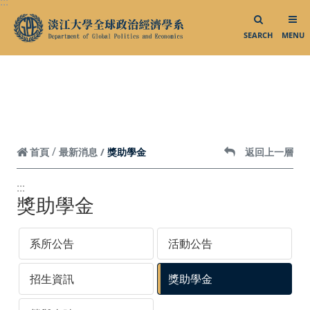
:::
跳到頁面主要內容區
中華民國僑務委員會
SEARCH
MENU
中華民國對外貿易發展協會
外貿協會發展中心
台灣政治學會
智慧財產權專區
獎助學金
首頁
最新消息
返回上一層
聯絡我們／媒體社群
:::
聯絡我們
獎助學金
Facebook
系所公告
活動公告
Instagram
招生資訊
獎助學金