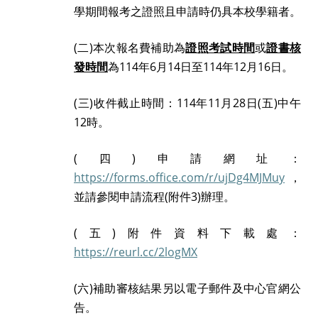
學期間報考之證照且申請時仍具本校學籍者。
(
二
)
本次報名費補助為
證照考試時間
或
證書核
發時間
為
114
年
6
月
14
日至
114
年
12
月
16
日。
(
三
)
收件截止時間：
114
年
11
月
28
日
(
五
)
中午
12
時。
(
四
)
申請網址：
https://forms.office.com/r/ujDg4MJMuy
，
並請參閱申請流程
(
附件
3)
辦理。
(
五
)
附件資料下載處：
https://reurl.cc/2logMX
(
六
)
補助審核結果另以電子郵件及中心官網公
告。