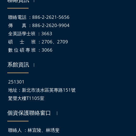
聯絡電話 ：886-2-2621-5656
傳 真 ：886-2-2620-9904
全英語學士班 ：3663
碩 士 班 ：2706、2709
數 位 碩 專 班 ：3066
系館資訊
｜
251301
地址：
新北市淡水區英專路151號
驚聲大樓T1105室
個資保護聯絡窗口
｜
聯絡人 ：林宜陵、林琇斐