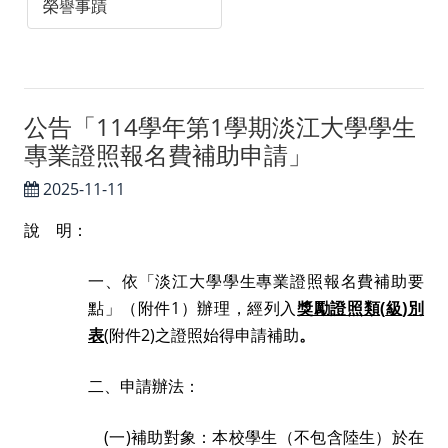
榮譽事蹟
公告「114學年第1學期淡江大學學生
專業證照報名費補助申請」
2025-11-11
說 明：
一、依「淡江大學學生專業證照報名費補助要
點」（附件
1
）辦理，經列入
獎勵證照類
(
級
)
別
表
(
附件
2)
之證照始得申請補助
。
二、申請辦法：
(
一
)
補助對象：本校學生（不包含陸生）於在