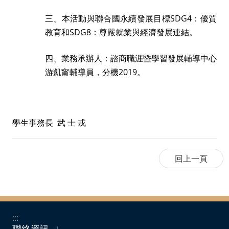
三、
本活動與聯合國永續發展目標
SDG4
：優質
教育和
SDG8
：尊嚴就業與經濟發展連結。
四、業務承辦人：諮商職涯暨學習發展輔導中心
游凱甯輔導員，分機
2019
。
學生事務長 武 士 戎
:::
聯絡資訊
｜