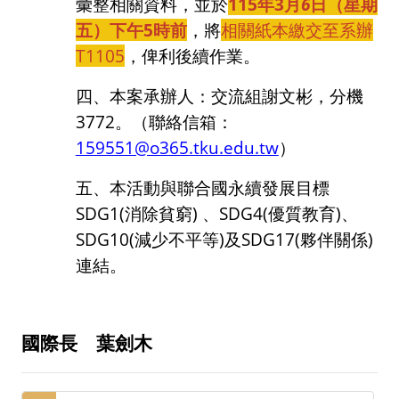
彙整相關資料，並於
115
年
3
月
6
日（星期
五）下午
5
時前
，將
相關紙本繳交至系辦
T1105
，俾利後續作業。
四、本案承辦人：交流組謝文彬，分機
3772
。（聯絡信箱：
159551@o365.tku.edu.tw
）
五、本活動與聯合國永續發展目標
SDG1(
消除貧窮
)
、
SDG4(
優質教育
)
、
SDG10(
減少不平等
)
及
SDG17(
夥伴關係
)
連結。
國際長 葉劍木