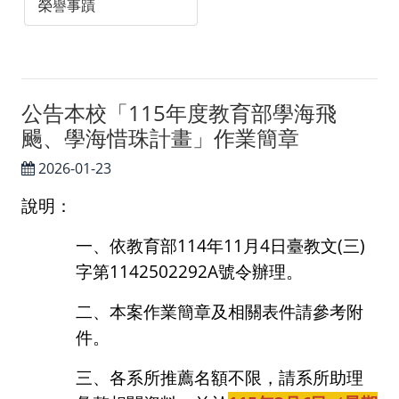
榮譽事蹟
公告本校「115年度教育部學海飛
颺、學海惜珠計畫」作業簡章
2026-01-23
說明：
一、依教育部
114
年
11
月
4
日臺教文
(
三
)
字第
1142502292A
號令辦理。
二、本案作業簡章及相關表件請參考附
件。
三、各系所推薦名額不限，請系所助理