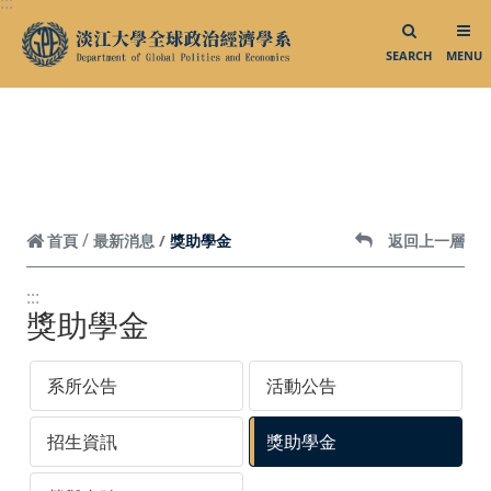
:::
跳到頁面主要內容區
台灣政治學會
SEARCH
MENU
智慧財產權專區
聯絡我們／媒體社群
聯絡我們
Facebook
獎助學金
首頁
最新消息
返回上一層
Instagram
:::
獎助學金
系所公告
活動公告
招生資訊
獎助學金