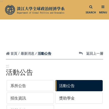
:::
系友會臉書
跳到頁面主要內容區
就業進修
SEARCH
MENU
活動花絮／影音專區
活動花絮集錦
大三出國說明會
活動公告
首頁
最新消息
返回上一層
大三出國明信片
業師演講
:::
活動公告
校外參訪
外賓來訪
系所公告
活動公告
系所活動
招生資訊
獎助學金
影音專區