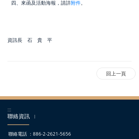
四、來函及活動海報，請詳
附件
。
資訊長 石 貴 平
:::
聯絡資訊
｜
聯絡電話 ：886-2-2621-5656