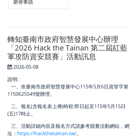
榮譽事蹟
相關連結
中華民國外交部
中華民國僑務委員會
轉知臺南市政府智慧發展中心辦理
中華民國對外貿易發展協會
「2026 Hack the Tainan 第二屆紅藍
軍攻防資安競賽」活動訊息
外貿協會發展中心
台灣政治學會
2026-05-08
智慧財產權專區
說明:
一、依臺南市政府智慧發展中心115年5月6日資管字第
聯絡我們／媒體社群
1150625549號辦理。
二、報名(含報名表上傳)時程:即日起至115年5月15日
聯絡我們
(五)17時止。
Facebook
三、活動詳細內容及報名方式請參考競賽活動網站，網
Instagram
址：
https://hackthetainan.tw/
。