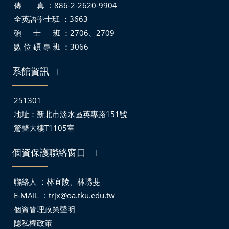
傳 真 ：886-2-2620-9904
全英語學士班 ：3663
碩 士 班 ：2706、2709
數 位 碩 專 班 ：3066
系館資訊
｜
251301
地址：
新北市淡水區英專路151號
驚聲大樓T1105室
個資保護聯絡窗口
｜
聯絡人 ：林宜陵、林琇斐
E-MAIL ：
trjx@oa.tku.edu.tw
個資管理政策聲明
隱私權政策