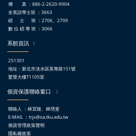
傳 真 ：886-2-2620-9904
全英語學士班 ：3663
碩 士 班 ：2706、2709
數 位 碩 專 班 ：3066
系館資訊
｜
251301
地址：
新北市淡水區英專路151號
驚聲大樓T1105室
個資保護聯絡窗口
｜
聯絡人 ：林宜陵、林琇斐
E-MAIL ：
trjx@oa.tku.edu.tw
個資管理政策聲明
隱私權政策