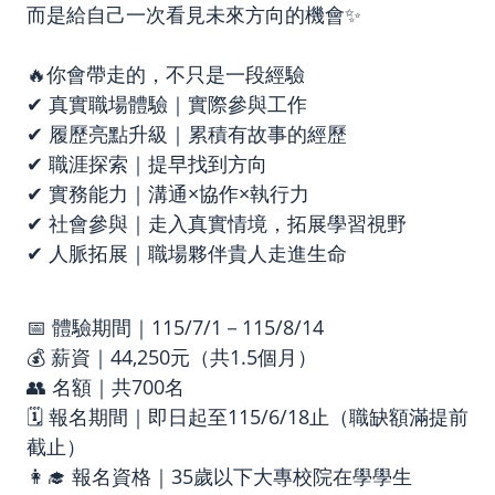
而是給自己一次看見未來方向的機會✨
🔥你會帶走的，不只是一段經驗
✔ 真實職場體驗｜實際參與工作
✔ 履歷亮點升級｜累積有故事的經歷
✔ 職涯探索｜提早找到方向
✔ 實務能力｜溝通×協作×執行力
✔ 社會參與｜走入真實情境，拓展學習視野
✔ 人脈拓展｜職場夥伴貴人走進生命
📅 體驗期間｜115/7/1－115/8/14
💰 薪資｜44,250元（共1.5個月）
👥 名額｜共700名
🗓️ 報名期間｜即日起至115/6/18止（職缺額滿提前
截止）
👩‍🎓 報名資格｜35歲以下大專校院在學學生