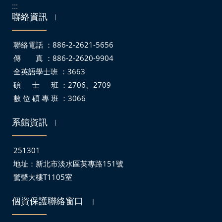
:::
聯絡資訊
｜
聯絡電話 ：886-2-2621-5656
傳 真 ：886-2-2620-9904
全英語學士班 ：3663
碩 士 班 ：2706、2709
數 位 碩 專 班 ：3066
系館資訊
｜
251301
地址：
新北市淡水區英專路151號
驚聲大樓T1105室
個資保護聯絡窗口
｜