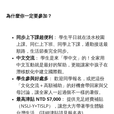
為什麼你一定要參加？
同步上下課超便利
： 學生平日就在淡水校園
上課。同仁上下班、同學上下課，通勤接送最
順路，生活節奏完全同步。
中文交流
： 學生是來「學中文」的！全家用
中文互動就是最好的幫助，更能讓家中孩子在
潛移默化中建立國際觀。
學生參與好處多
： 歡迎同學報名，或把這份
「文化交流＋高額補助」的好機會帶回家與父
母討論，讓全家人一起過個不一樣的暑假。
最高津貼 NTD 57,000
： 提供充足經費補貼
（NSLI-Y+TISLP），讓您大方帶著學生體驗
台灣生活。(詳細津貼請見報名表)