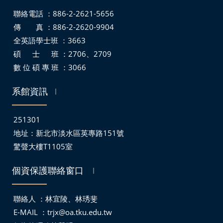
聯絡電話 ：886-2-2621-5656
傳 真 ：886-2-2620-9904
全英語學士班 ：3663
碩 士 班 ：2706、2709
數 位 碩 專 班 ：3066
系館資訊
｜
251301
地址：
新北市淡水區英專路151號
驚聲大樓T1105室
個資保護聯絡窗口
｜
聯絡人 ：林宜陵、林琇斐
E-MAIL ：
trjx@oa.tku.edu.tw