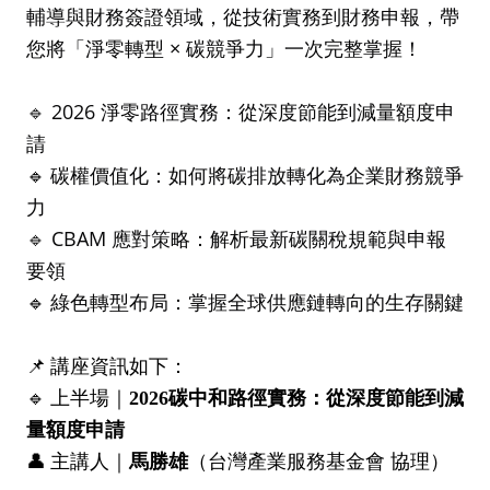
輔導與財務簽證領域，從技術實務到財務申報，帶
您將「淨零轉型
×
碳競爭力」一次完整掌握！
2026
淨零路徑實務：從深度節能到減量額度申
🔹
請
碳權價值化：如何將碳排放轉化為企業財務競爭
🔹
力
CBAM
應對策略：解析最新碳關稅規範與申報
🔹
要領
綠色轉型布局：掌握全球供應鏈轉向的生存關鍵
🔹
📌
講座資訊如下：
🔹
上半場｜
2026
碳中和路徑實務：從深度節能到減
量額度申請
👤
主講人｜
馬勝雄
（台灣產業服務基金會 協理）