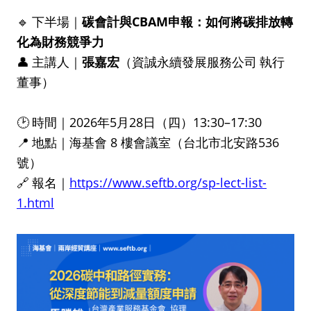
碳會計與
CBAM
🔹
下半場｜
申報：如何將碳排放轉
化為財務競爭力
張嘉宏
👤
主講人｜
（資誠永續發展服務公司
執行
董事）
2026
5
28
13:30–17:30
🕑
時間｜
年
月
日（四）
8
536
📍
地點｜海基會
樓會議室（台北市北安路
號）
https://www.seftb.org/sp-lect-list-
🔗
報名｜
1.html