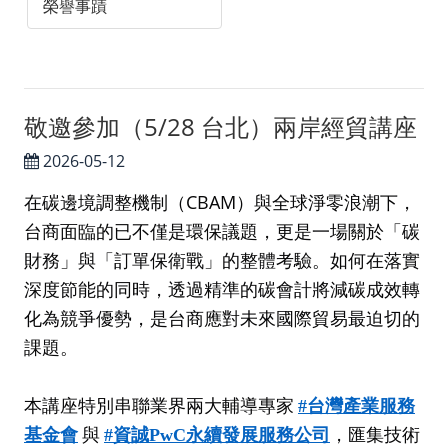
榮譽事蹟
敬邀參加（5/28 台北）兩岸經貿講座
2026-05-12
在碳邊境調整機制（
CBAM
）與全球淨零浪潮下，
台商面臨的已不僅是環保議題，更是一場關於「碳
財務」與「訂單保衛戰」的整體考驗。如何在落實
深度節能的同時，透過精準的碳會計將減碳成效轉
化為競爭優勢，是台商應對未來國際貿易最迫切的
課題。
本講座特別串聯業界兩大輔導專家
台灣產業服務
#
基金會
與
資誠
永續發展服務公司
，匯集技術
#
PwC