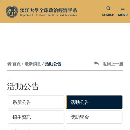
:::
跳到頁面主要內容區
系所活動
SEARCH
MENU
影音專區
相關連結
中華民國外交部
中華民國僑務委員會
活動公告
首頁
最新消息
返回上一層
中華民國對外貿易發展協會
:::
活動公告
外貿協會發展中心
台灣政治學會
系所公告
活動公告
智慧財產權專區
招生資訊
獎助學金
聯絡我們／媒體社群