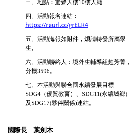
三、地點：驚聲大樓
10
樓大廳
四、活動報名連結：
https://reurl.cc/grELR4
五、活動海報如附件，煩請轉發所屬學
生。
六、活動聯絡人：境外生輔導組趙芳菁，
分機
3596
。
七、本活動與聯合國永續發展目標
SDG4
（優質教育）、
SDG11(
永續城鄉
)
及
SDG17(
夥伴關係
)
連結。
國際長 葉劍木