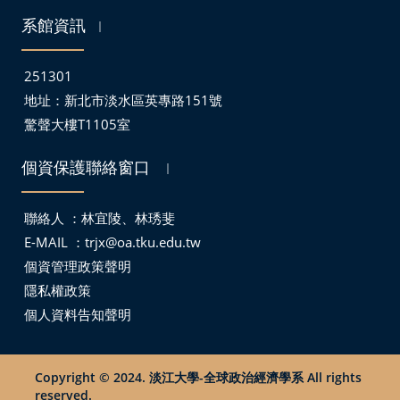
系館資訊
｜
251301
地址：
新北市淡水區英專路151號
驚聲大樓T1105室
個資保護聯絡窗口
｜
聯絡人 ：林宜陵、林琇斐
E-MAIL ：
trjx@oa.tku.edu.tw
個資管理政策聲明
隱私權政策
個人資料告知聲明
Copyright © 2024. 淡江大學-全球政治經濟學系 All rights
reserved.