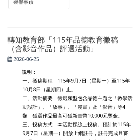
榮譽事蹟
中華民國僑務委員會
中華民國對外貿易發展協會
外貿協會發展中心
轉知教育部「115年品德教育徵稿
台灣政治學會
（含影音作品）評選活動」
智慧財產權專區
2026-06-25
聯絡我們／媒體社群
說明：
一、徵稿期程：
115
年
9
月
7
日（星期一）至
115
年
聯絡我們
10
月
8
日（星期四）止。
Facebook
二、活動摘要：徵選類型包含品德主題之「教學活
Instagram
動設計」、「故事」、「漫畫」及「影音」等
4
類，獲選作品最高可獲新臺幣
10,000
元獎金。
三、投稿方式：本活動採線上投稿。預計於
115
年
9
月
7
日（星期一）開放上網註冊，註冊完成且審