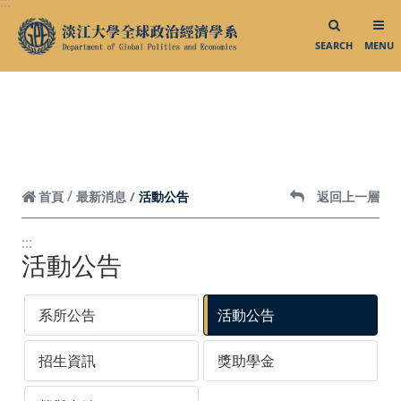
:::
活動花絮／影音專區
跳到頁面主要內容區
SEARCH
MENU
活動花絮集錦
大三出國說明會
大三出國明信片
業師演講
校外參訪
活動公告
首頁
最新消息
返回上一層
外賓來訪
:::
系所活動
活動公告
影音專區
系所公告
活動公告
相關連結
招生資訊
獎助學金
中華民國外交部