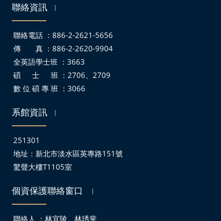
聯絡資訊
｜
聯絡電話 ：886-2-2621-5656
傳 真 ：886-2-2620-9904
全英語學士班 ：3663
碩 士 班 ：2706、2709
數 位 碩 專 班 ：3066
系館資訊
｜
251301
地址：
新北市淡水區英專路151號
驚聲大樓T1105室
個資保護聯絡窗口
｜
聯絡人 ：林宜陵、林琇斐