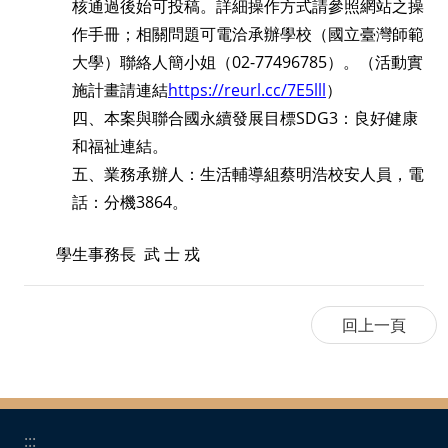
核通過後始可投稿。詳細操作方式請參照網站之操
作手冊；相關問題可電洽承辦學校（國立臺灣師範
大學）聯絡人簡小姐（
02-77496785
）。（活動實
施計畫請連結
https://reurl.cc/7E5lll
）
四、本案與聯合國永續發展目標
SDG3
：良好健康
和福祉連結。
五、業務承辦人：生活輔導組蔡明浩校安人員，電
話：分機
3864
。
學生事務長 武 士 戎
:::