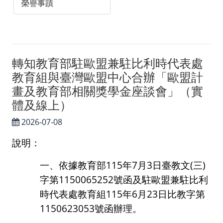
榮譽事蹟
轉知教育部駐歐盟兼駐比利時代表處
教育組與臺灣歐盟中心合辦「歐盟計
畫及教育部相關獎學金座談會」（實
體及線上）
2026-07-08
說明：
一、依據教育部
115
年
7
月
3
日臺教文
(
三
)
字第
1150065252
號函及駐歐盟兼駐比利
時代表處教育組
115
年
6
月
23
日比教字第
1150623053
號函辦理。