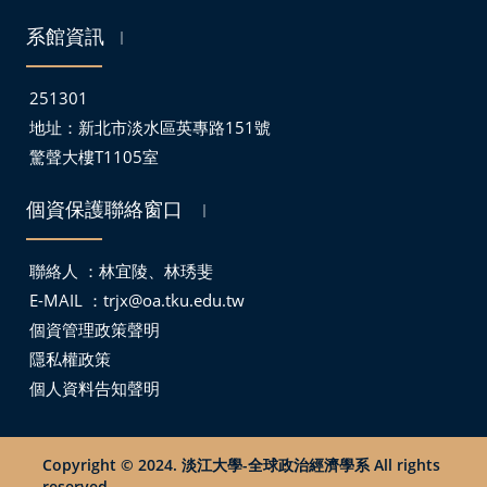
系館資訊
｜
251301
地址：
新北市淡水區英專路151號
驚聲大樓T1105室
個資保護聯絡窗口
｜
聯絡人 ：林宜陵、林琇斐
E-MAIL ：
trjx@oa.tku.edu.tw
個資管理政策聲明
隱私權政策
個人資料告知聲明
Copyright © 2024. 淡江大學-全球政治經濟學系 All rights
reserved.