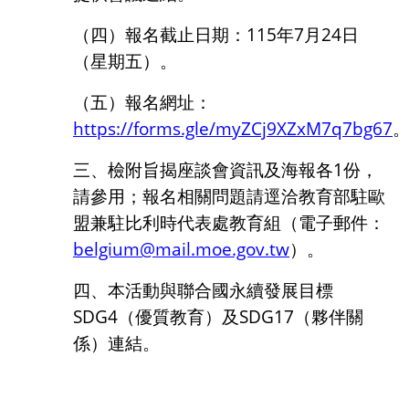
（四）報名截止日期：
115
年
7
月
24
日
（星期五）。
（五）報名網址：
https://forms.gle/myZCj9XZxM7q7bg67
三、檢附旨揭座談會資訊及海報各
1
份，
請參用；報名相關問題請逕洽教育部駐歐
盟兼駐比利時代表處教育組（電子郵件：
belgium@mail.moe.gov.tw
）。
四、本活動與聯合國永續發展目標
SDG4
（優質教育）及
SDG17
（夥伴關
係）連結。