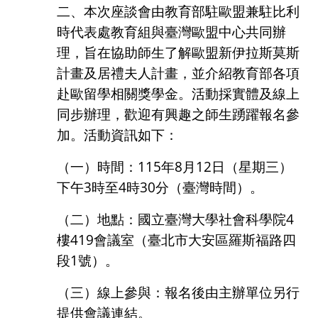
二、本次座談會由教育部駐歐盟兼駐比利
時代表處教育組與臺灣歐盟中心共同辦
理，旨在協助師生了解歐盟新伊拉斯莫斯
計畫及居禮夫人計畫，並介紹教育部各項
赴歐留學相關獎學金。活動採實體及線上
同步辦理，歡迎有興趣之師生踴躍報名參
加。活動資訊如下：
（一）時間：
115
年
8
月
12
日（星期三）
下午
3
時至
4
時
30
分（臺灣時間）。
（二）地點：國立臺灣大學社會科學院
4
樓
419
會議室（臺北市大安區羅斯福路四
段
1
號）。
（三）線上參與：報名後由主辦單位另行
提供會議連結。