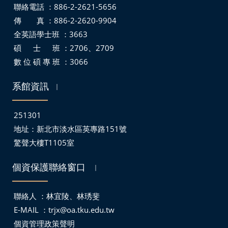
聯絡電話 ：886-2-2621-5656
傳 真 ：886-2-2620-9904
全英語學士班 ：3663
碩 士 班 ：2706、2709
數 位 碩 專 班 ：3066
系館資訊
｜
251301
地址：
新北市淡水區英專路151號
驚聲大樓T1105室
個資保護聯絡窗口
｜
聯絡人 ：林宜陵、林琇斐
E-MAIL ：
trjx@oa.tku.edu.tw
個資管理政策聲明