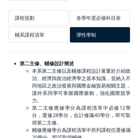
中華民國外交部
課程規劃
各學年度必修科目表
中華民國僑務委員會
中華民國對外貿易發展協會
輔系課程清單
彈性學制
外貿協會發展中心
台灣政治學會
第二主修、輔修設計簡述
智慧財產權專區
本系第二主修以及輔修課程設計著重於介紹政
治、經濟與政治經濟學之基本知識，並納入不
聯絡我們／媒體社群
同地區之政治發展與國際金融貿易相關主題，
讓外系同學可掌握國際脈動，強化國際競爭
聯絡我們
力。
第二主修應修學分為課程清單中必修12學
Facebook
分，選修28學分，合計修滿40學分，即可取
得第二主修。
Instagram
輔修應修學分為課程清單中所列課程任選修滿
20學分，即可取得輔修。