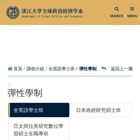
:::
跳到頁面主要內容區
就業進修
SEARCH
MENU
活動花絮／影音專區
活動花絮集錦
大三出國說明會
大三出國明信片
彈性學制
首頁
課程介紹
全英語學士班
返回上一層
業師演講
校外參訪
:::
彈性學制
外賓來訪
系所活動
全英語學士班
日本政經研究碩士班
影音專區
亞太與拉美研究數位學
習碩士在職專班
相關連結